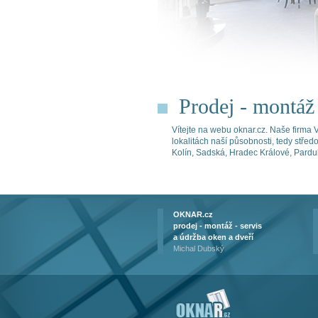
Prodej - montáž 
Vítejte na webu oknar.cz. Naše firma
lokalitách naší působnosti, tedy stř
Kolín, Sadská, Hradec Králové, Pardub
OKNAR.cz
prodej - montáž - servis
a údržba oken a dveří
Michal Dubský