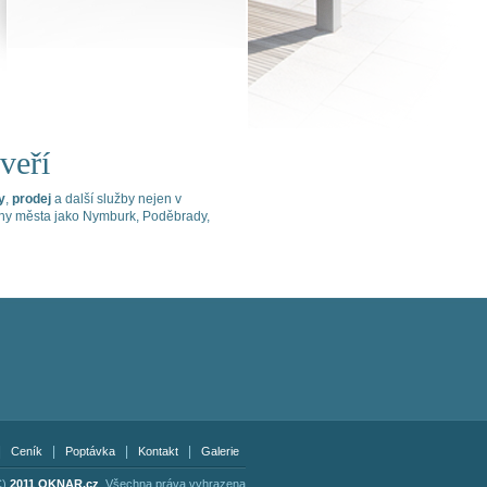
veří
y
,
prodej
a další služby nejen v
rahy města jako Nymburk, Poděbrady,
|
|
|
|
Ceník
Poptávka
Kontakt
Galerie
C)
2011 OKNAR.cz
, Všechna práva vyhrazena