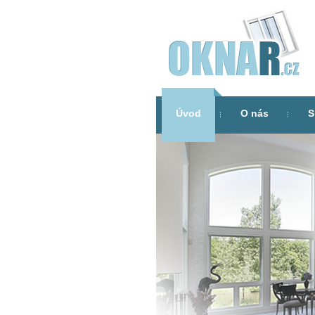
Úvod
O nás
S