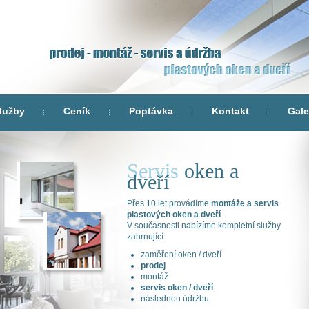
lužby
Ceník
Poptávka
Kontakt
Gale
Servis
oken a
dveří
Přes 10 let provádíme
montáže a servis
plastových oken a dveří
.
V současnosti nabízíme kompletní služby
zahrnující
zaměření oken / dveří
prodej
montáž
servis oken / dveří
následnou údržbu.