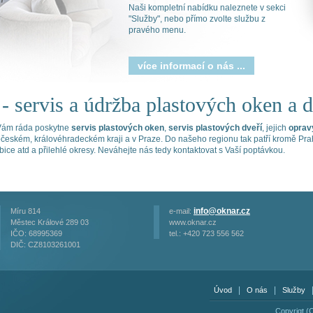
Naši kompletní nabídku naleznete v sekci
"Služby", nebo přímo zvolte službu z
pravého menu.
více informací o nás ...
- servis a údržba plastových oken a d
 Vám ráda poskytne
servis plastových oken
,
servis plastových dveří
, jejich
oprav
edočeském, královéhradeckém kraji a v Praze. Do našeho regionu tak patří kromě P
ice atd a přilehlé okresy. Neváhejte nás tedy kontaktovat s Vaší poptávkou.
info@oknar.cz
Míru 814
e-mail:
Městec Králové 289 03
www.oknar.cz
IČO: 68995369
tel.: +420 723 556 562
DIČ: CZ8103261001
|
|
Úvod
O nás
Služby
Copyrigt (